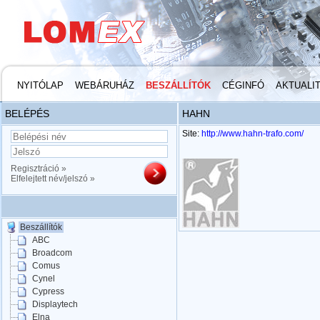
NYITÓLAP
WEBÁRUHÁZ
BESZÁLLÍTÓK
CÉGINFÓ
AKTUALI
BELÉPÉS
HAHN
Site:
http://www.hahn-trafo.com/
Regisztráció »
Elfelejtett név/jelszó »
Beszállítók
ABC
Broadcom
Comus
Cynel
Cypress
Displaytech
Elna