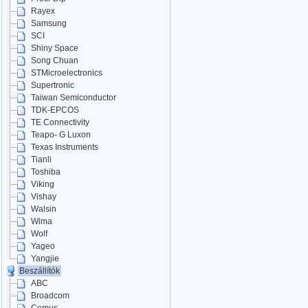
Rayex
Samsung
SCI
Shiny Space
Song Chuan
STMicroelectronics
Supertronic
Taiwan Semiconductor
TDK-EPCOS
TE Connectivity
Teapo- G Luxon
Texas Instruments
Tianli
Toshiba
Viking
Vishay
Walsin
Wima
Wolf
Yageo
Yangjie
Beszállítók
ABC
Broadcom