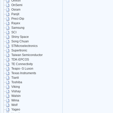
Omron
OnSemi
Osram
Panjit
Preci-Dip
Rayex
Samsung
SCI
Shiny Space
Song Chuan
STMicroelectronics
Supertronic
Taiwan Semiconductor
TDK-EPCOS
TE Connectivity
Teapo- G Luxon
Texas Instruments
Tianli
Toshiba
Viking
Vishay
Walsin
Wima
Wolf
Yageo