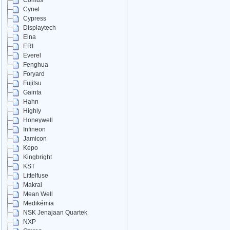
Comus
Cynel
Cypress
Displaytech
Elna
ERI
Everel
Fenghua
Foryard
Fujitsu
Gainta
Hahn
Highly
Honeywell
Infineon
Jamicon
Kepo
Kingbright
KST
Littelfuse
Makrai
Mean Well
Medikémia
NSK Jenajaan Quartek
NXP