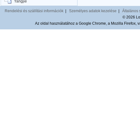
Yangjie
Rendelési és szállítási információk
|
Személyes adatok kezelése
|
Általános 
© 2026 Lom
Az oldal használatához a Google Chrome, a Mozilla Firefox, va