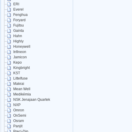
ERI
Everel
Fenghua
Foryard
Fujitsu
Gainta
Hahn
Highly
Honeywell
Infineon
Jamicon
Kepo
Kingbright
KST
Littelfuse
Makrai
Mean Well
Medikémia
NSK Jenajaan Quartek
NXP
Omron
OnSemi
Osram
Panjit
Preci-Dip