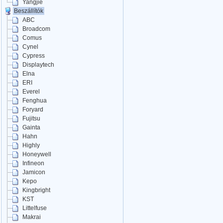
Yangjie
Beszállítók
ABC
Broadcom
Comus
Cynel
Cypress
Displaytech
Elna
ERI
Everel
Fenghua
Foryard
Fujitsu
Gainta
Hahn
Highly
Honeywell
Infineon
Jamicon
Kepo
Kingbright
KST
Littelfuse
Makrai