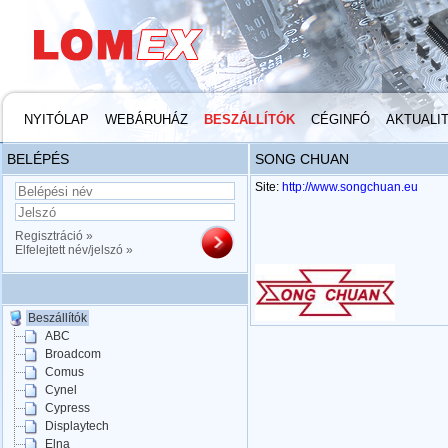
NYITÓLAP
WEBÁRUHÁZ
BESZÁLLÍTÓK
CÉGINFÓ
AKTUALI
BELÉPÉS
SONG CHUAN
Site:
http://www.songchuan.eu
Regisztráció »
Elfelejtett név/jelszó »
Beszállítók
ABC
Broadcom
Comus
Cynel
Cypress
Displaytech
Elna