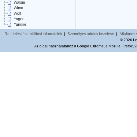
Walsin
Wima
Wolf
Yageo
Yangjie
Rendelési és szállítási információk
|
Személyes adatok kezelése
|
Általános 
© 2026 Lom
Az oldal használatához a Google Chrome, a Mozilla Firefox, va