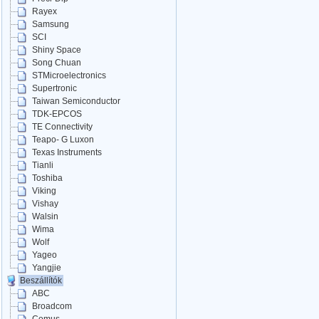
Rayex
Samsung
SCI
Shiny Space
Song Chuan
STMicroelectronics
Supertronic
Taiwan Semiconductor
TDK-EPCOS
TE Connectivity
Teapo- G Luxon
Texas Instruments
Tianli
Toshiba
Viking
Vishay
Walsin
Wima
Wolf
Yageo
Yangjie
Beszállítók
ABC
Broadcom