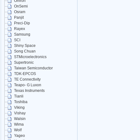
Omron
OnSemi
Osram
Panjit
Preci-Dip
Rayex
Samsung
SCI
Shiny Space
Song Chuan
STMicroelectronics
Supertronic
Taiwan Semiconductor
TDK-EPCOS
TE Connectivity
Teapo- G Luxon
Texas Instruments
Tianli
Toshiba
Viking
Vishay
Walsin
Wima
Wolf
Yageo