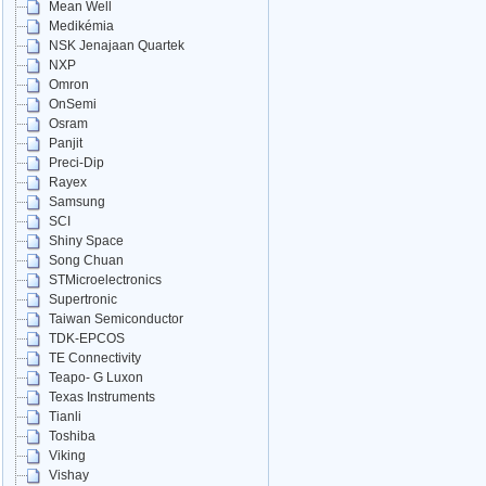
Mean Well
Medikémia
NSK Jenajaan Quartek
NXP
Omron
OnSemi
Osram
Panjit
Preci-Dip
Rayex
Samsung
SCI
Shiny Space
Song Chuan
STMicroelectronics
Supertronic
Taiwan Semiconductor
TDK-EPCOS
TE Connectivity
Teapo- G Luxon
Texas Instruments
Tianli
Toshiba
Viking
Vishay