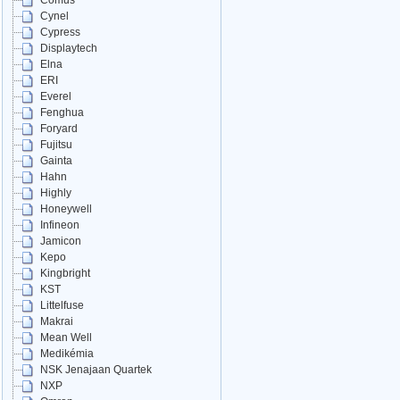
Comus
Cynel
Cypress
Displaytech
Elna
ERI
Everel
Fenghua
Foryard
Fujitsu
Gainta
Hahn
Highly
Honeywell
Infineon
Jamicon
Kepo
Kingbright
KST
Littelfuse
Makrai
Mean Well
Medikémia
NSK Jenajaan Quartek
NXP