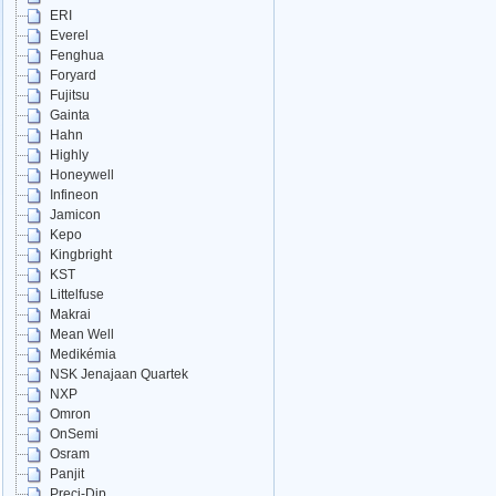
ERI
Everel
Fenghua
Foryard
Fujitsu
Gainta
Hahn
Highly
Honeywell
Infineon
Jamicon
Kepo
Kingbright
KST
Littelfuse
Makrai
Mean Well
Medikémia
NSK Jenajaan Quartek
NXP
Omron
OnSemi
Osram
Panjit
Preci-Dip