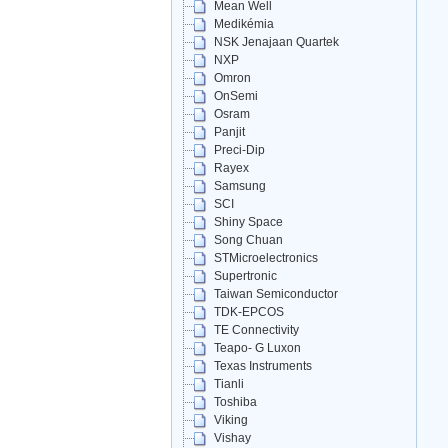
Mean Well
Medikémia
NSK Jenajaan Quartek
NXP
Omron
OnSemi
Osram
Panjit
Preci-Dip
Rayex
Samsung
SCI
Shiny Space
Song Chuan
STMicroelectronics
Supertronic
Taiwan Semiconductor
TDK-EPCOS
TE Connectivity
Teapo- G Luxon
Texas Instruments
Tianli
Toshiba
Viking
Vishay