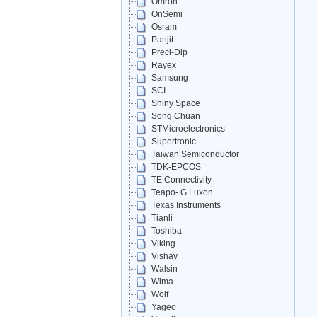
Omron
OnSemi
Osram
Panjit
Preci-Dip
Rayex
Samsung
SCI
Shiny Space
Song Chuan
STMicroelectronics
Supertronic
Taiwan Semiconductor
TDK-EPCOS
TE Connectivity
Teapo- G Luxon
Texas Instruments
Tianli
Toshiba
Viking
Vishay
Walsin
Wima
Wolf
Yageo