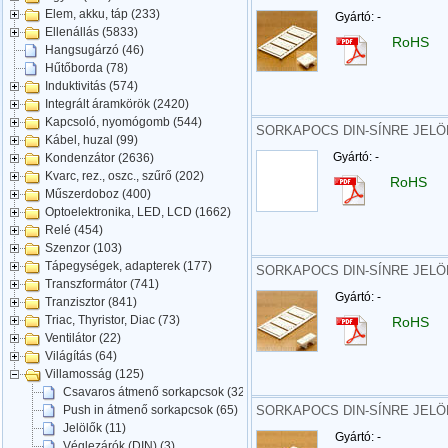
Elem, akku, táp (233)
Gyártó: -
Ellenállás (5833)
RoHS
Hangsugárzó (46)
Hűtőborda (78)
Induktivitás (574)
Integrált áramkörök (2420)
Kapcsoló, nyomógomb (544)
SORKAPOCS DIN-SÍNRE JELÖL
Kábel, huzal (99)
Gyártó: -
Kondenzátor (2636)
Kvarc, rez., oszc., szűrő (202)
RoHS
Műszerdoboz (400)
Optoelektronika, LED, LCD (1662)
Relé (454)
Szenzor (103)
Tápegységek, adapterek (177)
SORKAPOCS DIN-SÍNRE JELÖL
Transzformátor (741)
Gyártó: -
Tranzisztor (841)
Triac, Thyristor, Diac (73)
RoHS
Ventilátor (22)
Világítás (64)
Villamosság (125)
Csavaros átmenő sorkapcsok (32)
SORKAPOCS DIN-SÍNRE JELÖL
Push in átmenő sorkapcsok (65)
Jelölők (11)
Gyártó: -
Véglezárók (DIN) (3)