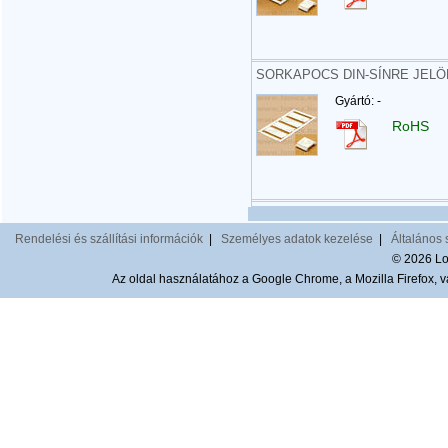
SORKAPOCS DIN-SÍNRE JELÖL
Gyártó: -
RoHS
Rendelési és szállítási információk
|
Személyes adatok kezelése
|
Általános 
© 2026 Lom
Az oldal használatához a Google Chrome, a Mozilla Firefox, va