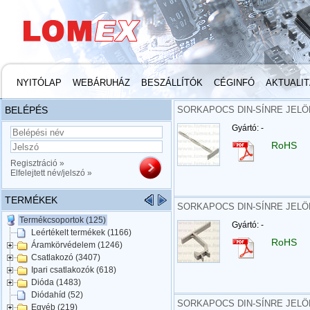
NYITÓLAP
WEBÁRUHÁZ
BESZÁLLÍTÓK
CÉGINFÓ
AKTUALI
BELÉPÉS
SORKAPOCS DIN-SÍNRE JELÖL
Gyártó: -
RoHS
Regisztráció »
Elfelejtett név/jelszó »
TERMÉKEK
SORKAPOCS DIN-SÍNRE JELÖL
Termékcsoportok (125)
Gyártó: -
Leértékelt termékek (1166)
RoHS
Áramkörvédelem (1246)
Csatlakozó (3407)
Ipari csatlakozók (618)
Dióda (1483)
Diódahíd (52)
SORKAPOCS DIN-SÍNRE JELÖL
Egyéb (219)