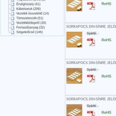
RoHS
Érvéghüvely (41)
Kábelsaruk (206)
Vezeték összekötő (14)
Tömszelencék (51)
Vezetékkötegelő (26)
SORKAPOCS DIN-SÍNRE JELÖL
Forrasztóanyag (32)
Szigetelőcső (146)
Gyártó: -
RoHS
SORKAPOCS DIN-SÍNRE JELÖL
Gyártó: -
RoHS
SORKAPOCS DIN-SÍNRE JELÖL
Gyártó: -
RoHS