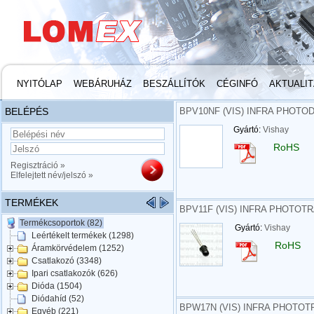
NYITÓLAP
WEBÁRUHÁZ
BESZÁLLÍTÓK
CÉGINFÓ
AKTUALI
BELÉPÉS
BPV10NF (VIS) INFRA PHOTOD
Gyártó:
Vishay
RoHS
Regisztráció »
Elfelejtett név/jelszó »
TERMÉKEK
BPV11F (VIS) INFRA PHOTOT
Termékcsoportok (82)
Gyártó:
Vishay
Leértékelt termékek (1298)
RoHS
Áramkörvédelem (1252)
Csatlakozó (3348)
Ipari csatlakozók (626)
Dióda (1504)
Diódahíd (52)
BPW17N (VIS) INFRA PHOTOTR
Egyéb (221)