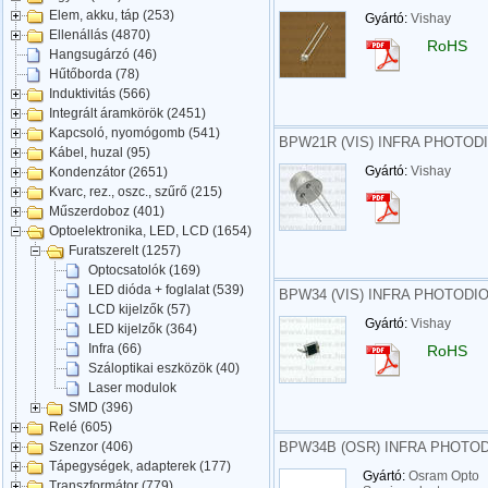
Elem, akku, táp (253)
Gyártó:
Vishay
Ellenállás (4870)
RoHS
Hangsugárzó (46)
Hűtőborda (78)
Induktivitás (566)
Integrált áramkörök (2451)
Kapcsoló, nyomógomb (541)
BPW21R (VIS) INFRA PHOTODI
Kábel, huzal (95)
Gyártó:
Vishay
Kondenzátor (2651)
Kvarc, rez., oszc., szűrő (215)
Műszerdoboz (401)
Optoelektronika, LED, LCD (1654)
Furatszerelt (1257)
Optocsatolók (169)
LED dióda + foglalat (539)
BPW34 (VIS) INFRA PHOTODIO
LCD kijelzők (57)
Gyártó:
Vishay
LED kijelzők (364)
Infra (66)
RoHS
Száloptikai eszközök (40)
Laser modulok
SMD (396)
Relé (605)
BPW34B (OSR) INFRA PHOTODIO
Szenzor (406)
Tápegységek, adapterek (177)
Gyártó:
Osram Opto
Transzformátor (779)