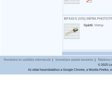
BPX43-5 (VIS) INFRA PHOTOTR
Gyártó:
Vishay
Rendelési és szállítási információk
|
Személyes adatok kezelése
|
Általános 
© 2025 Lom
Az oldal használatához a Google Chrome, a Mozilla Firefox, va