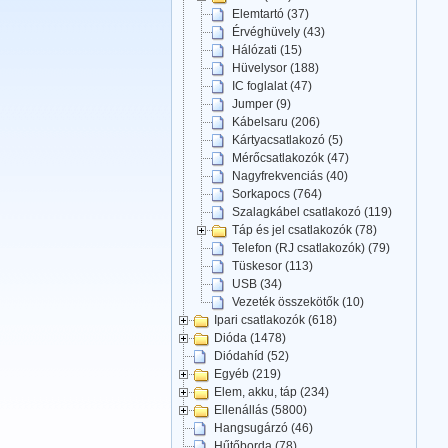
Elemtartó (37)
Érvéghüvely (43)
Hálózati (15)
Hüvelysor (188)
IC foglalat (47)
Jumper (9)
Kábelsaru (206)
Kártyacsatlakozó (5)
Mérőcsatlakozók (47)
Nagyfrekvenciás (40)
Sorkapocs (764)
Szalagkábel csatlakozó (119)
Táp és jel csatlakozók (78)
Telefon (RJ csatlakozók) (79)
Tüskesor (113)
USB (34)
Vezeték összekötők (10)
Ipari csatlakozók (618)
Dióda (1478)
Diódahíd (52)
Egyéb (219)
Elem, akku, táp (234)
Ellenállás (5800)
Hangsugárzó (46)
Hűtőborda (78)