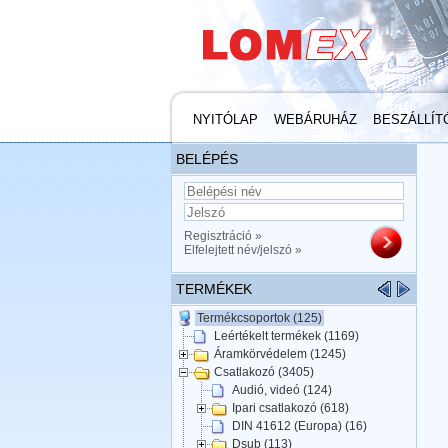
NYITÓLAP
WEBÁRUHÁZ
BESZÁLLÍT
BELÉPÉS
Regisztráció »
Elfelejtett név/jelszó »
TERMÉKEK
Termékcsoportok (125)
Leértékelt termékek (1169)
Áramkörvédelem (1245)
Csatlakozó (3405)
Audió, videó (124)
Ipari csatlakozó (618)
DIN 41612 (Europa) (16)
Dsub (113)