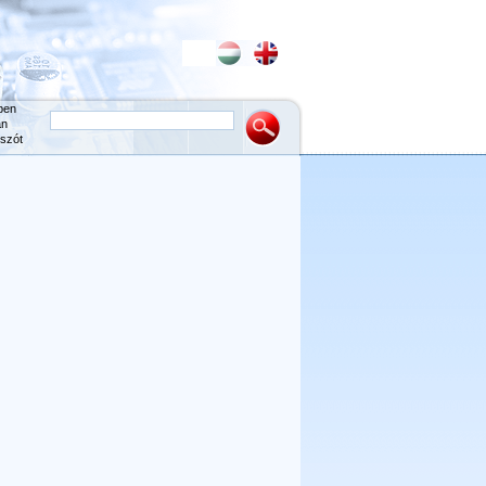
ben
an
szót