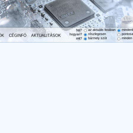
az aktuális listában
minden
hol?
részlegesen
pontos
hogyan?
ÓK
CÉGINFÓ
AKTUALITÁSOK
bármely szót
minden 
mit?