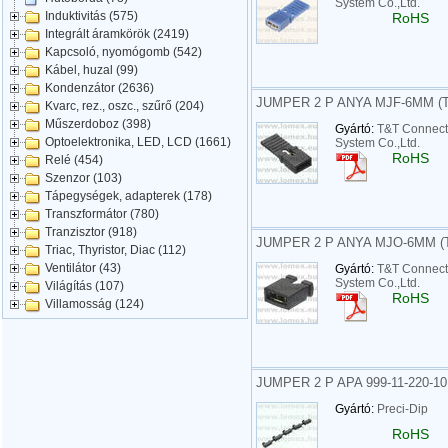
System Co.,Ltd.
Induktivitás (575)
RoHS
Integrált áramkörök (2419)
Kapcsoló, nyomógomb (542)
Kábel, huzal (99)
Kondenzátor (2636)
JUMPER 2 P ANYA MJF-6MM (T
Kvarc, rez., oszc., szűrő (204)
Műszerdoboz (398)
Gyártó:
T&T Connect
Optoelektronika, LED, LCD (1661)
System Co.,Ltd.
RoHS
Relé (454)
Szenzor (103)
Tápegységek, adapterek (178)
Transzformátor (780)
Tranzisztor (918)
JUMPER 2 P ANYA MJO-6MM (T
Triac, Thyristor, Diac (112)
Ventilátor (43)
Gyártó:
T&T Connect
System Co.,Ltd.
Világítás (107)
RoHS
Villamosság (124)
JUMPER 2 P APA 999-11-220-1
Gyártó:
Preci-Dip
RoHS