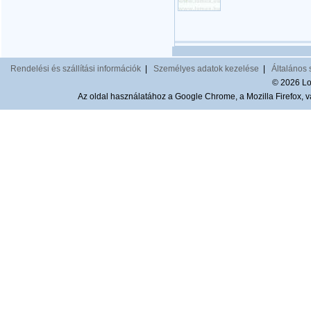
Rendelési és szállítási információk
|
Személyes adatok kezelése
|
Általános 
© 2026 Lom
Az oldal használatához a Google Chrome, a Mozilla Firefox, va