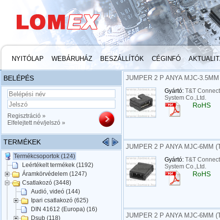
NYITÓLAP
WEBÁRUHÁZ
BESZÁLLÍTÓK
CÉGINFÓ
AKTUALI
BELÉPÉS
JUMPER 2 P ANYA MJC-3.5MM 
Gyártó:
T&T Connect
System Co.,Ltd.
RoHS
Regisztráció »
Elfelejtett név/jelszó »
TERMÉKEK
JUMPER 2 P ANYA MJC-6MM (T
Termékcsoportok (124)
Gyártó:
T&T Connect
Leértékelt termékek (1192)
System Co.,Ltd.
RoHS
Áramkörvédelem (1247)
Csatlakozó (3448)
Audió, videó (144)
Ipari csatlakozó (625)
DIN 41612 (Europa) (16)
JUMPER 2 P ANYA MJC-6MM (T
Dsub (118)