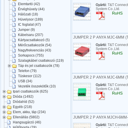
Elemtartó (42)
Gyártó:
T&T Connect
System Co.,Ltd.
Érvéghüvely (44)
RoHS
Hálózati (18)
Hüvelysor (189)
IC foglalat (47)
Jumper (9)
Kábelsaru (207)
JUMPER 2 P ANYA MJC-6MM (T
Kártyacsatlakozó (5)
Gyártó:
T&T Connect
Mérőcsatlakozók (54)
System Co.,Ltd.
Nagyfrekvenciás (43)
RoHS
Sorkapocs (755)
Szalagkábel csatlakozó (119)
Táp és jel csatlakozók (78)
Telefon (79)
Tüskesor (112)
JUMPER 2 P ANYA MJC-6MM (T
USB (34)
Gyártó:
T&T Connect
Vezeték összekötők (10)
System Co.,Ltd.
Ipari csatlakozók (625)
RoHS
Dióda (1492)
Diódahíd (52)
Egyéb (218)
Elem, akku, táp (234)
JUMPER 2 P ANYA MJCH-6MM-B
Ellenállás (5802)
Hangsugárzó (46)
Gyártó:
T&T Connect
Hűtőborda (78)